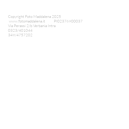
Copyright Foto Maddalena 2025
www.fotomaddalena.it
PI02376900037
Via Perassi 2/b Verbania Intra
0323/401044
349/4757202