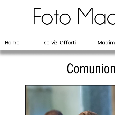
Foto Ma
Home
I servizi Offerti
Matrim
Comunion
Foto cresime e comunioni
verbania, foto maddalena, fotografo verbania, f