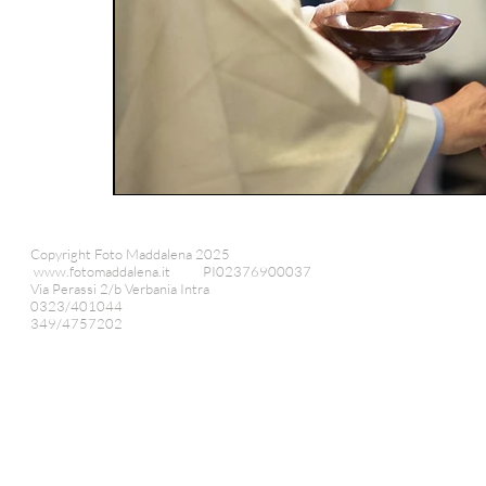
Copyright Foto Maddalena 2025
www.fotomaddalena.it
PI02376900037
Via Perassi 2/b Verbania Intra
0323/401044
349/4757202